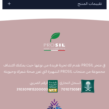
تقييمات المنتج
في متجر PROSIL نقدم لك تجربة فريدة من نوعها حيث يمكنك اكتشاف
مجموعة من منتجات PROSIL الشهيرة التي تعزز صحة شعرك وحيويته
السجل التجاري
الرقم الضريبي
7010750581
310309815200003