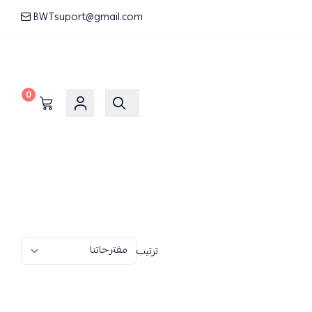
BWTsuport@gmail.com
0
ترتيب