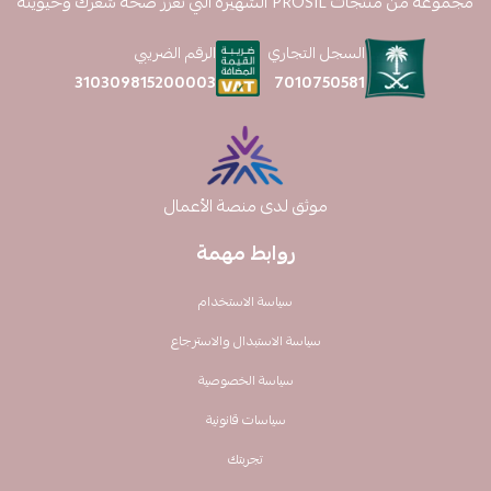
مجموعة من منتجات PROSIL الشهيرة التي تعزز صحة شعرك وحيويته
السجل التجاري
الرقم الضريبي
7010750581
310309815200003
موثق لدى منصة الأعمال
روابط مهمة
سياسة الاستخدام
سياسة الاستبدال والاسترجاع
سياسة الخصوصية
سياسات قانونية
تجربتك