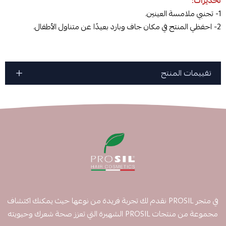
تحذيرات:
1- تجنبي ملامسة العينين.
2- احفظي المنتج في مكان جاف وبارد بعيدًا عن متناول الأطفال.
تقييمات المنتج
في متجر PROSIL نقدم لك تجربة فريدة من نوعها حيث يمكنك اكتشاف
مجموعة من منتجات PROSIL الشهيرة التي تعزز صحة شعرك وحيويته