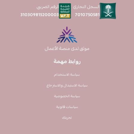
السجل التجاري
الرقم الضريبي
7010750581
310309815200003
موثق لدى منصة الأعمال
روابط مهمة
سياسة الاستخدام
سياسة الاستبدال والاسترجاع
سياسة الخصوصية
سياسات قانونية
تجربتك