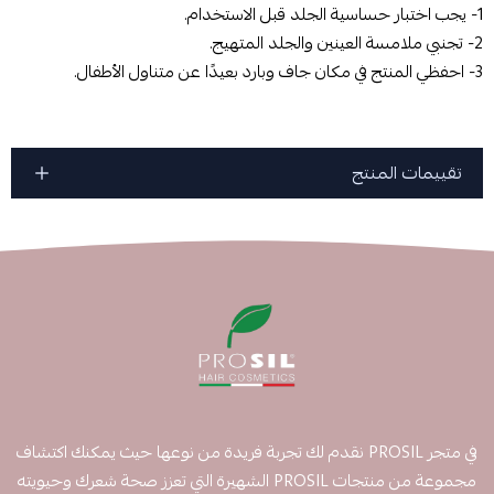
1- يجب اختبار حساسية الجلد قبل الاستخدام.
2- تجنبي ملامسة العينين والجلد المتهيج.
3- احفظي المنتج في مكان جاف وبارد بعيدًا عن متناول الأطفال.
تقييمات المنتج
في متجر PROSIL نقدم لك تجربة فريدة من نوعها حيث يمكنك اكتشاف
مجموعة من منتجات PROSIL الشهيرة التي تعزز صحة شعرك وحيويته