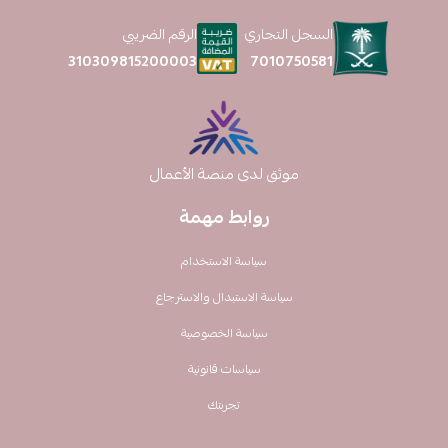
السجل التجاري
الرقم الضريبي
7010750581
310309815200003
موثق لدى منصة الأعمال
روابط مهمة
سياسة الاستخدام
سياسة الاستبدال والاسترجاع
سياسة الخصوصية
سياسات قانونية
تجربتك