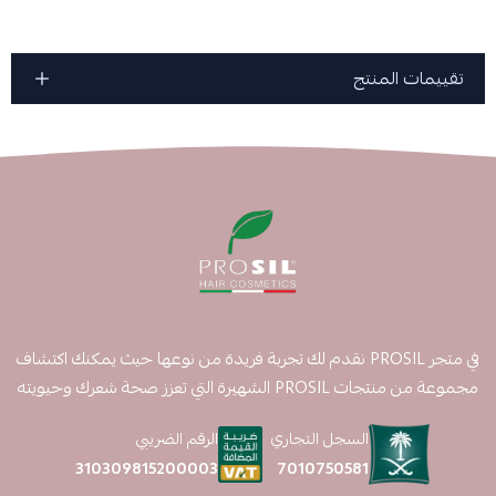
تقييمات المنتج
في متجر PROSIL نقدم لك تجربة فريدة من نوعها حيث يمكنك اكتشاف
مجموعة من منتجات PROSIL الشهيرة التي تعزز صحة شعرك وحيويته
السجل التجاري
الرقم الضريبي
7010750581
310309815200003