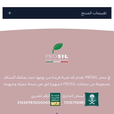
تقييمات المنتج
في متجر PROSIL نقدم لك تجربة فريدة من نوعها حيث يمكنك اكتشاف
مجموعة من منتجات PROSIL الشهيرة التي تعزز صحة شعرك وحيويته
السجل التجاري
الرقم الضريبي
7010750581
310309815200003